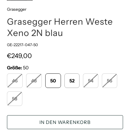
Grasegger
Grasegger Herren Weste
Xeno 2N blau
GE-22217-047-50
€249,00
Größe:
50
46
48
50
52
54
56
58
IN DEN WARENKORB