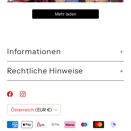
Mehr laden
Informationen
Rechtliche Hinweise
L
Österreich
(EUR €)
a
n