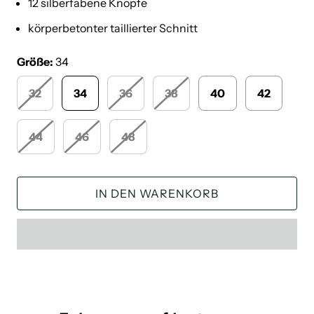
12 silberfabene Knöpfe
körperbetonter taillierter Schnitt
Größe:
34
32
34
36
38
40
42
44
46
48
IN DEN WARENKORB