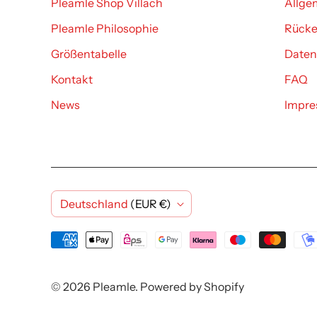
Pleamle Shop Villach
Allge
Pleamle Philosophie
Rücker
Größentabelle
Daten
Kontakt
FAQ
News
Impr
L
Deutschland
(EUR €)
a
n
© 2026
Pleamle
. Powered by Shopify
d