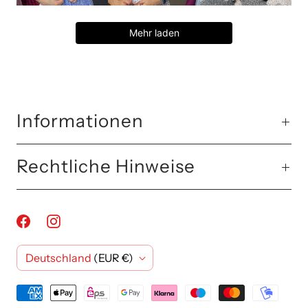
Mehr laden
Informationen
Rechtliche Hinweise
L
Deutschland
(EUR €)
a
n