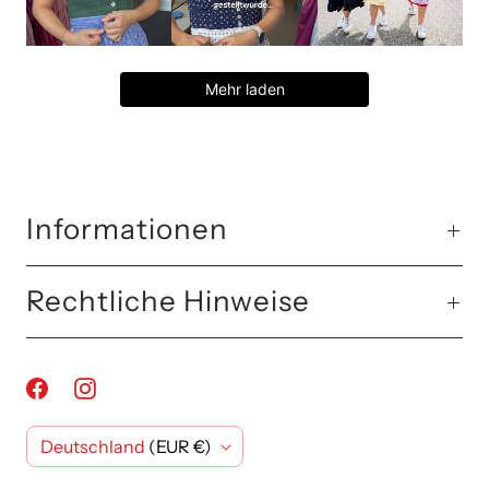
Mehr laden
Informationen
Rechtliche Hinweise
L
Deutschland
(EUR €)
a