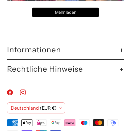
Mehr laden
Informationen
Rechtliche Hinweise
L
Deutschland
(EUR €)
a
n