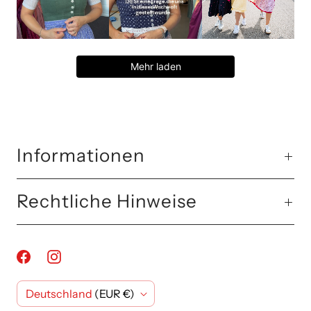
Mehr laden
Informationen
Rechtliche Hinweise
L
Deutschland
(EUR €)